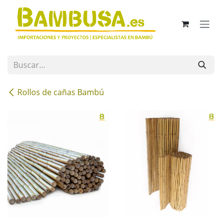
Ir al contenido
Rollos de cañas Bambú