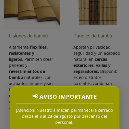
Listones de bambú
Paneles de bambú
Altamente
flexibles,
Aportan privacidad,
resistentes y
seguridad y un acabado
ligeros.
Permiten crear
natural en
cercas
paneles y
exteriores, vallas y
revestimientos de
separadores.
Disponibl
bambú
naturales, con
es en distintos
acabados limpios y sin
formatos, combinan
huecos, además de
durabilidad y estilo en
📢 AVISO IMPORTANTE
estructuras livianas,
cualquier espacio.
mobiliario, cielorrasos,
artesanía.
¡Atención! Nuestro almacén permanecerá cerrado
desde el
8 al 23 de agosto
por descanso del
personal.