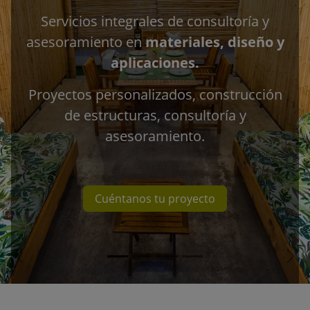
Servicios integrales de consultoría y
asesoramiento en
materiales, diseño y
aplicaciones.
Proyectos personalizados, construcción
de estructuras, consultoría y
asesoramiento.
Cuéntanos tu proyecto
Anterior
Sig