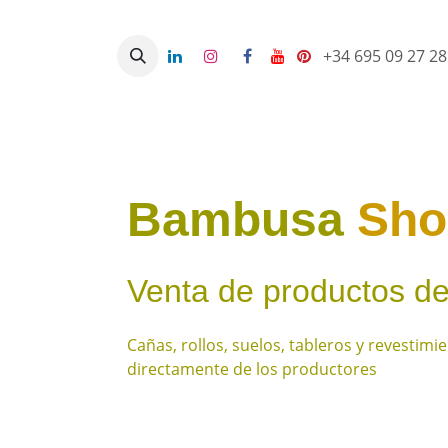
Ir al contenido
+34 695 09 27 2
Inicio
Tienda
Consultor
Bambusa
Sh
Venta de productos d
Cañas, rollos, suelos, tableros y revestim
directamente de los productores