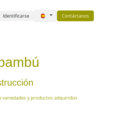
Identificarse
Contáctanos
es somos
FAQ's
Contactos
 bambú
trucción
 de variedades y productos adquiridos