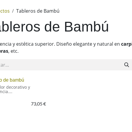
ctos
Tableros de Bambú
ableros de Bambú
encia y estética superior. Diseño elegante y natural en
carp
eras
, etc.
ro de bambú
lor decorativo y
ncia.
do macizo de elevada
73,05
€
 resistencia. y valor
tivo. Solución ideal
ealizar elementos
uctivos que unen
os perfectos y elevada
ncia y estabilidad.
ción en decoración y