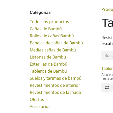
Produ
Categorías
T
Todos los productos
Cañas de Bambú
Rollos de cañas Bambú
Resist
Paneles de cañas de Bambú
escal
Medias cañas de Bambú
Listones de Bambú
Esterillas de Bambú
Table
Tableros de Bambú
Alto va
Suelos y tarimas de bambú
resiste
Revestimientos de interior
Lamina
dureza,
Revestimientos de fachada
decora
para r
Ofertas
constr
acabad
Accesorios
resiste
Aplica