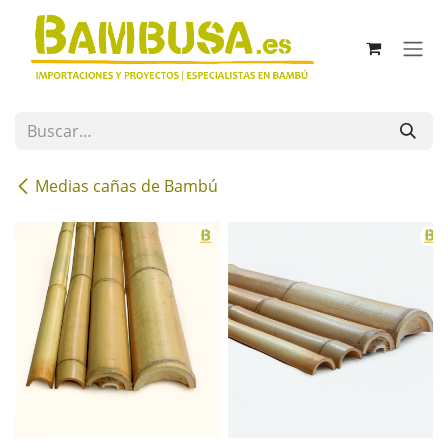
Ir al contenido
Medias cañas de Bambú