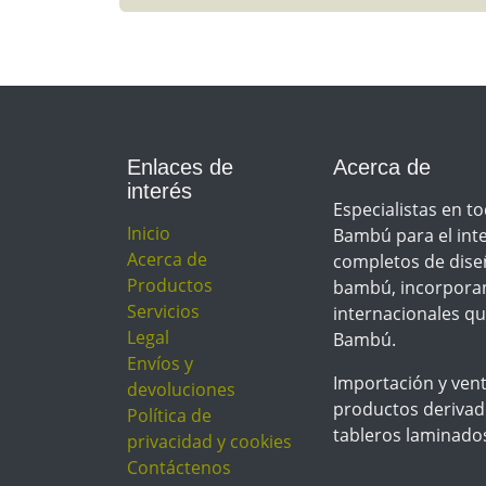
Enlaces de
Acerca de
interés
Especialistas en to
Inicio
Bambú para el inte
Acerca de
completos de dise
Productos
bambú, incorporan
Servicios
internacionales qu
Legal
Bambú.
Envíos y
Importación y ven
devoluciones
productos derivado
Política de
tableros laminado
privacidad y cookies
Contáctenos