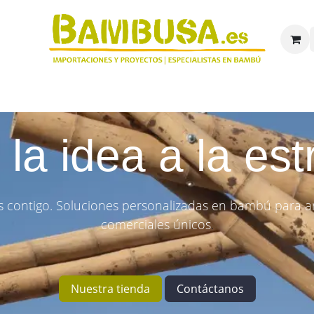
8
ía y suministros
Proyectos
Bambú en detalle
Quien
la idea a la est
contigo. Soluciones personalizadas en bambú para arq
comerciales únicos
.
Nuestra tienda
Contáctanos