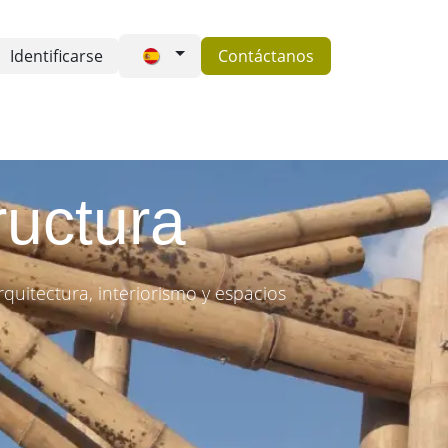
Identificarse
Contáctanos
es somos
FAQ's
Contactos
ructura
uitectura, interiorismo y espacios