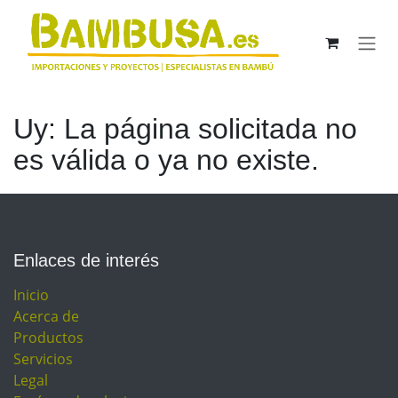
Ir al contenido
Uy: La página solicitada no
es válida o ya no existe.
Enlaces de interés
Inicio
Acerca de
Productos
Servicios
Legal