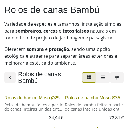
Rolos de canas Bambú
Variedade de espécies e tamanhos, instalação simples
para
sombreiros
,
cercas
e
tetos falsos
naturais em
todo o tipo de projeto de jardinagem e paisagismo
Oferecem
sombra
e
proteção
, sendo uma opção
ecológica e atraente para separar áreas exteriores e
melhorar a estética do ambiente.
Rolos de canas
Bambú
Rolos de bambu Moso Ø25
Rolos de bambu Moso Ø35
Rolos de bambu feitos a partir
Rolos de bambu feitos a partir
de canas inteiras unidas entre
de canas inteiras unidas entre
si com arame galvanizado.
si com arame galvanizado.
34,44
€
73,31
€
Uma solução simples e
Uma solução simples e
duradoura para cercas,
duradoura para cercas,
divisórias e sombreamento.
divisórias e sombreamento.