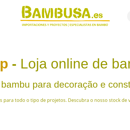
8
cimentos
Projetos​
Bambu em detalhe ​
Quem somos
op
-
Loja online de b
 bambu para decoração e cons
tos para todo o tipo de projetos. Descubra o nosso stock de