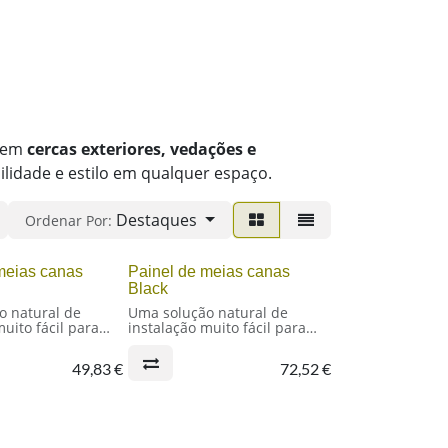
l em
cercas exteriores, vedações e
lidade e estilo em qualquer espaço.
Destaques
Ordenar Por:
meias canas
Painel de meias canas
Black
o natural de
Uma solução natural de
muito fácil para
instalação muito fácil para
isórias e vedações
cercas, divisórias e vedações
do de meias-canas
Painel rígido de meias-canas
49,83
€
72,52
€
de bambu
fico: Phyllostachys
Nome científico: Phyllostachys
(Moso)
Nigra
lo
Cor: castanho
s meias-canas: 4-
escuro/chocolate, com