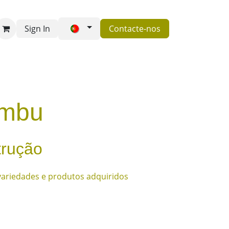
Sign In
Contacte-nos
Perguntas frequentes
Contacte-nos
ambu
trução
 variedades e produtos adquiridos