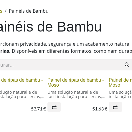
os
Painéis de Bambu
ainéis de Bambu
rcionam privacidade, segurança e um acabamento natura
rias.
Disponíveis em diferentes formatos, combinam durabi
 de ripas de bambu -
Painel de ripas de bambu -
Painel de 
Moso
Moso
lução natural e de
Uma solução natural e de
Uma soluçã
nstalação para cercas,
fácil instalação para cercas,
instalação 
rias e vedações
divisórias e vedações
cercas, div
rígido de ripas de
Painel rígido de ripas de
Painel rígi
53,71
€
51,63
€
com 90 cm de largura
bambu 90 x 180 cm
de bambu
ientífico: Phyllostachys
Nome científico: Phyllostachys
Nome cientí
Preto)
Pubescens (Moso) –
Pubescens 
a das ripas: 40/45 mm
Phyllostachys Nigra (Preto)
Cor: Amare
: China
Largura das ripas: 30/40 mm
Diâmetro da