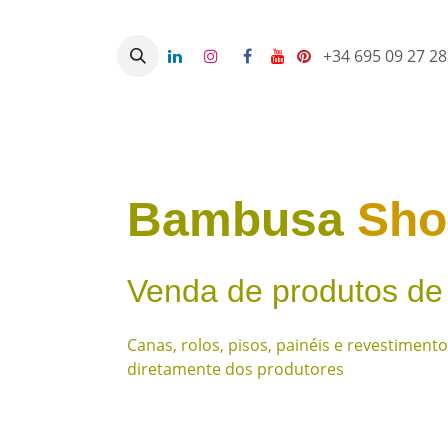
Skip to Content
+34 695 09 27 2
Início
Loja
Consultoría e forne
Bambusa
Sh
Venda de produtos de
Canas, rolos, pisos, painéis e revestimen
diretamente dos produtores