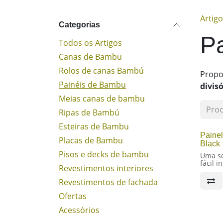
Artig
Categorias
P
Todos os Artigos
Canas de Bambu
Rolos de canas Bambú
Propo
Painéis de Bambu
divisó
Meias canas de bambu
Ripas de Bambú
Esteiras de Bambu
Painel
Placas de Bambu
Black
Pisos e decks de bambu
Uma so
fácil i
Revestimentos interiores
divisó
Painel 
Revestimentos de fachada
bambu 
Ofertas
Nome c
Nigra (
Acessórios
Largur
Origem