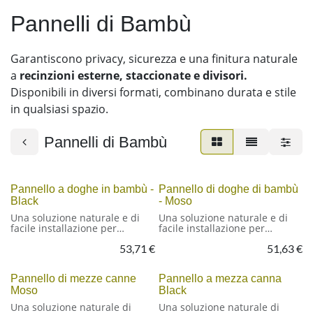
Pannelli di Bambù
Garantiscono privacy, sicurezza e una finitura naturale
a
recinzioni esterne, staccionate e divisori.
Disponibili in diversi formati, combinano durata e stile
in qualsiasi spazio.
Pannelli di Bambù
Pannello a doghe in bambù -
Pannello di doghe di bambù
Black
- Moso
Una soluzione naturale e di
Una soluzione naturale e di
facile installazione per
facile installazione per
recinzioni, divisori e chiusure
recinzioni, divisori e chiusure
53,71
€
51,63
€
Pannello rigido a doghe di
Pannello rigido a doghe in
bambù, larghezza 90 cm
bambù 90x180 cm
Pannello di mezze canne
Pannello a mezza canna
Nome scientifico:
Nome scientifico:
Moso
Black
Phyllostachys Nigra (Black)
Phyllostachys Pubescens
Larghezza delle doghe: 40/45
(Moso) – Phyllostachys Nigra
Una soluzione naturale di
Una soluzione naturale di
mm
(Black)