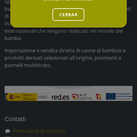
Specialisti in tutti i tipi di installazioni ausiliarie in
bambù per interni ed esterni, offriamo servizi completi
CERRAR
di progettazione e costruzione di strutture in bambù,
incorporando nei nostri progetti i progressi
internazionali che vengono realizzati nel mondo del
bambù
Importazione e vendita diretta di canne di bamboo e
prodotti derivati selezionati all'origine, pavimenti e
pannelli multistrato.
Contatti
Formulario di contatto