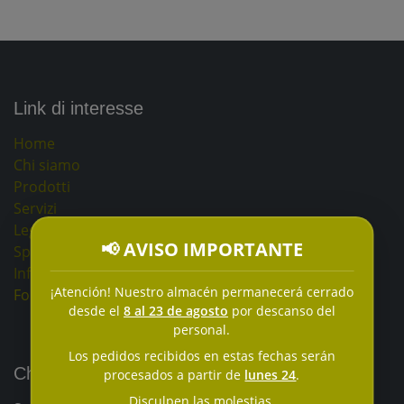
Link di interesse
Home
Chi siamo
Prodotti
Servizi
Legale
📢 AVISO IMPORTANTE
Spedizioni e resi
Informativa sulla privacy e cookies
¡Atención! Nuestro almacén permanecerá cerrado
Formulario di contatto
desde el
8 al 23 de agosto
por descanso del
personal.
Los pedidos recibidos en estas fechas serán
Chi siamo
procesados a partir de
lunes 24
.
Disculpen las molestias.