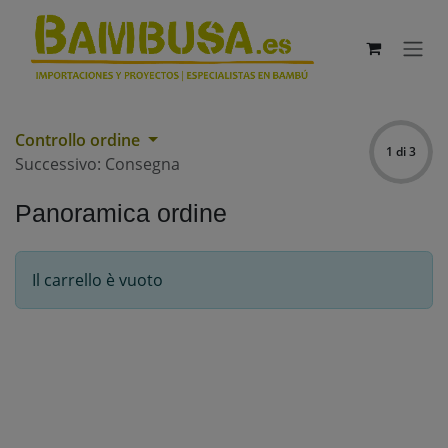
Passa al contenuto
Controllo ordine
1 di 3
Successivo: Consegna
Panoramica ordine
Il carrello è vuoto