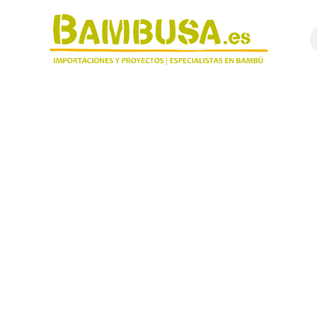
8
cimentos
Projetos​
Bambu em detalhe ​
Quem somos