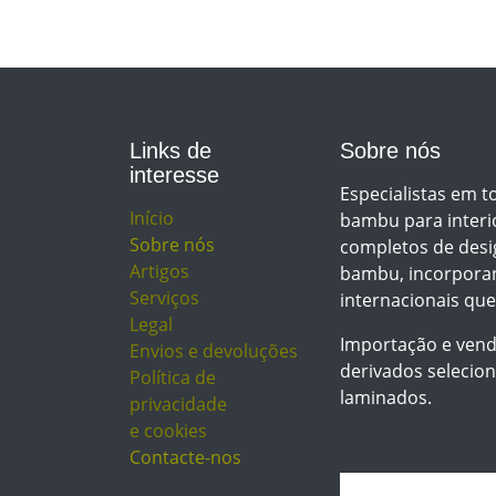
Links de
Sobre nós
interesse
Especialistas em to
Início
bambu para interio
Sobre nós
completos de desi
Artigos
bambu, incorporan
Serviços
internacionais qu
Legal
Importação e vend
Envios e devoluções
derivados selecion
Política de
laminados.
privacidade
e cookies
Contacte-nos