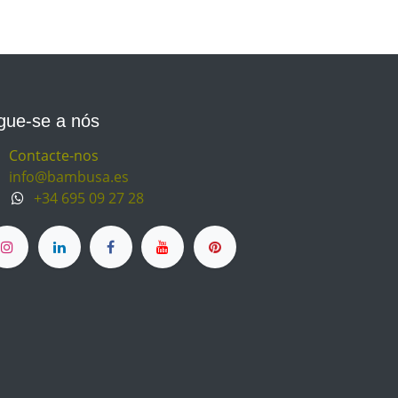
gue-se a nós
Contacte-nos
info@bambusa.es
+34 695 09 27 28