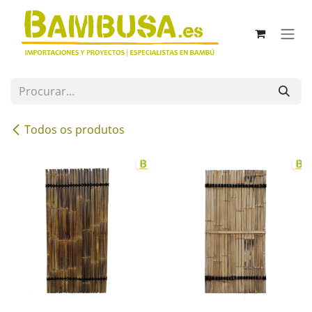
Skip to Content
Todos os produtos